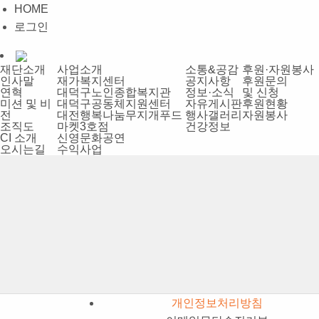
HOME
로그인
재단소개
사업소개
소통&공감
후원·자원봉사
인사말
재가복지센터
공지사항
후원문의
연혁
대덕구노인종합복지관
정보·소식
및 신청
미션 및 비
대덕구공동체지원센터
자유게시판
후원현황
전
대전행복나눔무지개푸드
행사갤러리
자원봉사
조직도
마켓3호점
건강정보
CI 소개
신영문화공연
오시는길
수익사업
개인정보처리방침