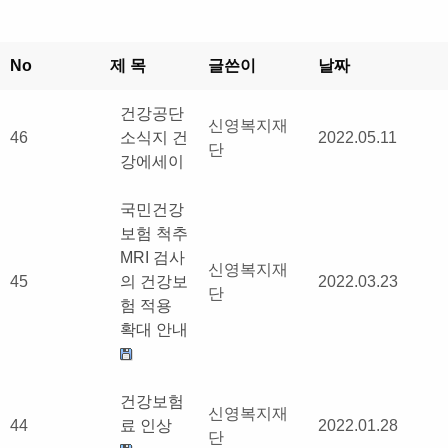
No
제 목
글쓴이
날짜
건강공단
신영복지재
46
소식지 건
2022.05.11
단
강에세이
국민건강
보험 척추
MRI 검사
신영복지재
45
의 건강보
2022.03.23
단
험 적용
확대 안내
건강보험
신영복지재
44
료 인상
2022.01.28
단