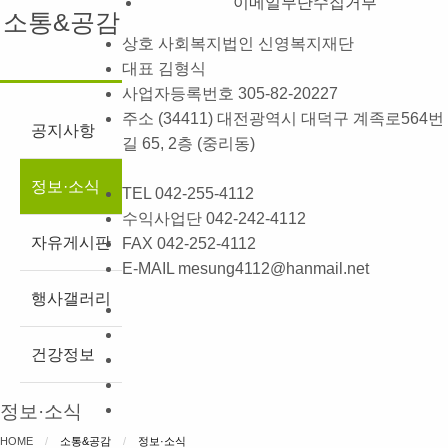
이메일무단수집거부
소통&공감
상호
사회복지법인 신영복지재단
대표
김형식
사업자등록번호
305-82-20227
주소
(34411) 대전광역시 대덕구 계족로564번
공지사항
길 65, 2층 (중리동)
정보·소식
TEL
042-255-4112
수익사업단
042-242-4112
자유게시판
FAX
042-252-4112
E-MAIL
mesung4112@hanmail.net
행사갤러리
건강정보
정보·소식
HOME
소통&공감
CURRENT:
정보·소식