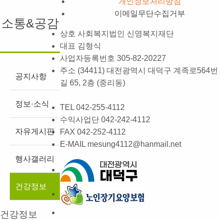
개인정보처리방침
이메일무단수집거부
소통&공감
상호
사회복지법인 신영복지재단
대표
김형식
사업자등록번호
305-82-20227
주소
(34411) 대전광역시 대덕구 계족로564번
공지사항
길 65, 2층 (중리동)
정보·소식
TEL
042-255-4112
수익사업단
042-242-4112
자유게시판
FAX
042-252-4112
E-MAIL
mesung4112@hanmail.net
행사갤러리
건강정보
건강정보