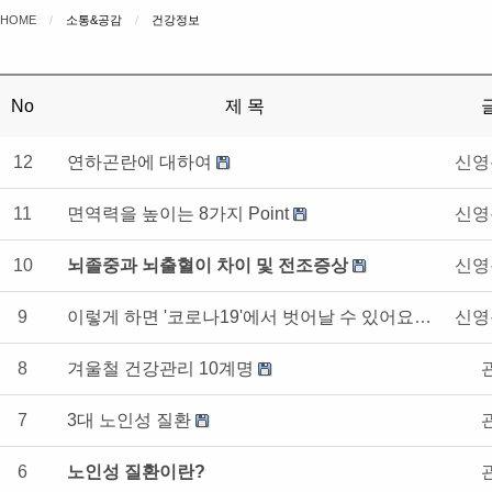
HOME
소통&공감
CURRENT:
건강정보
No
제 목
12
연하곤란에 대하여
신영
11
면역력을 높이는 8가지 Point
신영
10
뇌졸중과 뇌출혈이 차이 및 전조증상
신영
9
이렇게 하면 '코로나19'에서 벗어날 수 있어요~.
신영
8
겨울철 건강관리 10계명
7
3대 노인성 질환
6
노인성 질환이란?