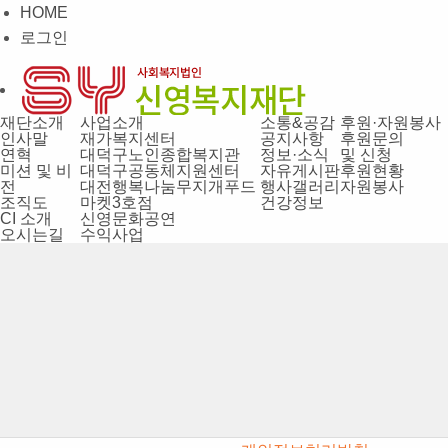
HOME
로그인
재단소개
사업소개
소통&공감
후원·자원봉사
인사말
재가복지센터
공지사항
후원문의
연혁
대덕구노인종합복지관
정보·소식
및 신청
미션 및 비
대덕구공동체지원센터
자유게시판
후원현황
전
대전행복나눔무지개푸드
행사갤러리
자원봉사
조직도
마켓3호점
건강정보
CI 소개
신영문화공연
오시는길
수익사업