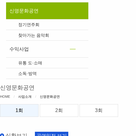
신영문화공연
정기연주회
찾아가는 음악회
수익사업
유통 도·소매
소독·방역
신영문화공연
HOME
사업소개
CURRENT:
신영문화공연
1회
2회
3회
실황보기
공연일정 보기