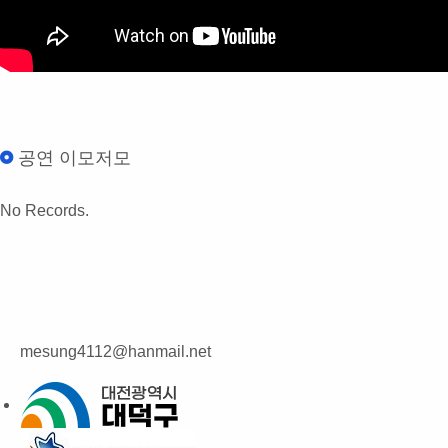
공연 이모저모
No Records.
mesung4112@hanmail.net