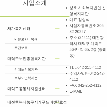
사업소개
상호
사회복지법인 신
영복지재단
대표
김형식
사업자등록번호
305-
재가복지센터
82-20227
주소
(34411) 대전광
방문요양 · 목욕
역시 대덕구 계족로
주간보호
564번길 65, 2층 (중리
동)
대덕구노인종합복지관
TEL
042-255-4112
신대노인복지관
수익사업단
042-242-
북부노인복지관
4112
FAX
042-252-4112
대덕구공동체지원센터
E-MAIL
대전행복나눔무지개푸드마켓3호점