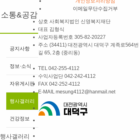
개인정보처리방침
이메일무단수집거부
소통&공감
상호
사회복지법인 신영복지재단
대표
김형식
사업자등록번호
305-82-20227
주소
(34411) 대전광역시 대덕구 계족로564번
공지사항
길 65, 2층 (중리동)
정보·소식
TEL
042-255-4112
수익사업단
042-242-4112
자유게시판
FAX
042-252-4112
E-MAIL
mesung4112@hanmail.net
행사갤러리
건강정보
행사갤러리