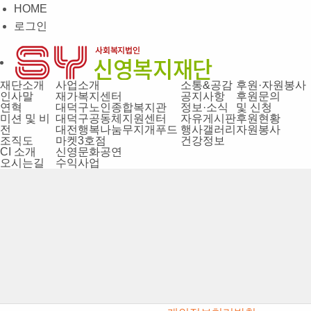
HOME
로그인
재단소개
사업소개
소통&공감
후원·자원봉사
인사말
재가복지센터
공지사항
후원문의
연혁
대덕구노인종합복지관
정보·소식
및 신청
미션 및 비
대덕구공동체지원센터
자유게시판
후원현황
전
대전행복나눔무지개푸드
행사갤러리
자원봉사
조직도
마켓3호점
건강정보
CI 소개
신영문화공연
오시는길
수익사업