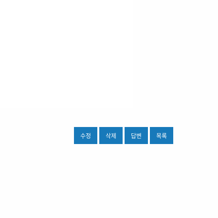
수정
삭제
답변
목록