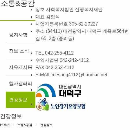
소통&공감
상호
사회복지법인 신영복지재단
대표
김형식
사업자등록번호
305-82-20227
주소
(34411) 대전광역시 대덕구 계족로564번
공지사항
길 65, 2층 (중리동)
정보·소식
TEL
042-255-4112
수익사업단
042-242-4112
자유게시판
FAX
042-252-4112
E-MAIL
mesung4112@hanmail.net
행사갤러리
건강정보
건강정보
HOME
소통&공감
CURRENT:
건강정보