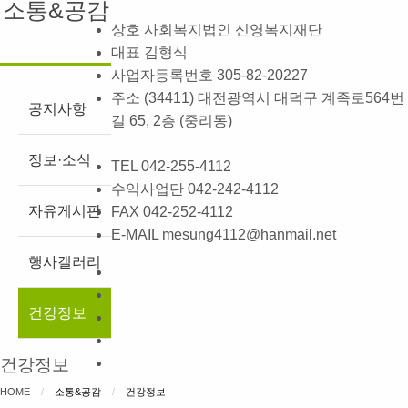
소통&공감
상호
사회복지법인 신영복지재단
대표
김형식
사업자등록번호
305-82-20227
주소
(34411) 대전광역시 대덕구 계족로564번
공지사항
길 65, 2층 (중리동)
정보·소식
TEL
042-255-4112
수익사업단
042-242-4112
자유게시판
FAX
042-252-4112
E-MAIL
mesung4112@hanmail.net
행사갤러리
건강정보
건강정보
HOME
소통&공감
CURRENT:
건강정보