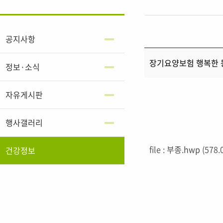
공지사항
장기요양보험 행복한 
정보·소식
자유게시판
행사갤러리
file :
부종.hwp
(578.
건강정보